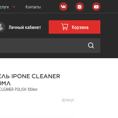
слуги
Контакты
Личный кабинет
Корзина
ЛЬ IPONE CLEANER
Масла и мотохимия
0МЛ
CLEANER POLISH 100мл
РАСХОДНИКИ
Артикул:
овщика
Запчасти для Питбайка