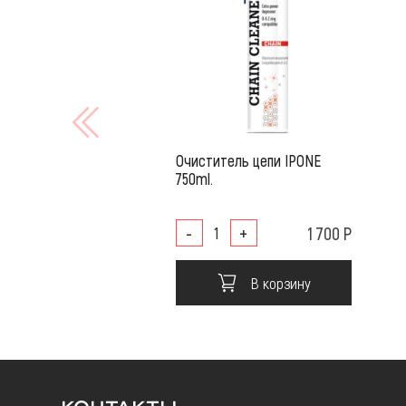
Очиститель цепи IPONE
750ml.
-
+
1 700 Р
В корзину