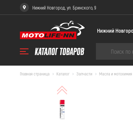
Нижний Новгород, ул. Бринского, 9
Главная страница
Каталог
Запчасти
Масла и мотохимия
ЗА
Запча
Запча
Запча
234