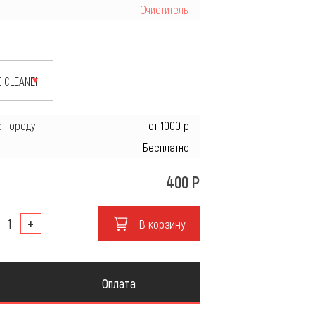
Очиститель
ие
о городу
от 1000 р
Бесплатно
400
Р
+
В корзину
Оплата