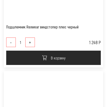
Подшлемник Rexwear виндстопер плюc черный
-
+
1 248 Р
В корзину