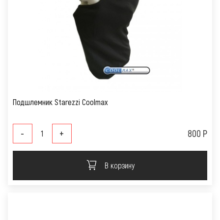
Подшлемник Starezzi Coolmax
-
+
800 Р
В корзину