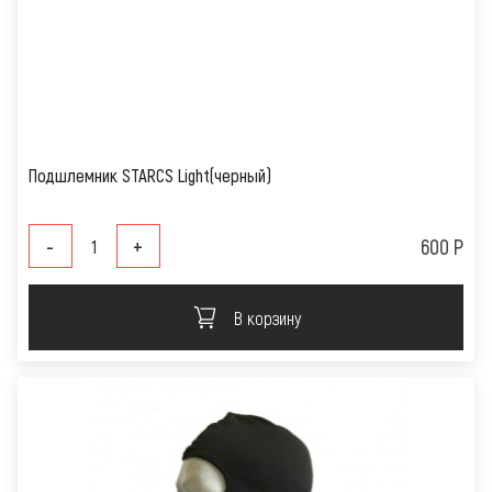
Подшлемник STARCS Light(черный)
-
+
600 Р
В корзину