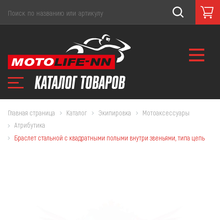
Главная страница
Каталог
Экипировка
Мотоаксессуары
Атрибутика
Браслет стальной с квадратными полыми внутри звеньями, типа цепь