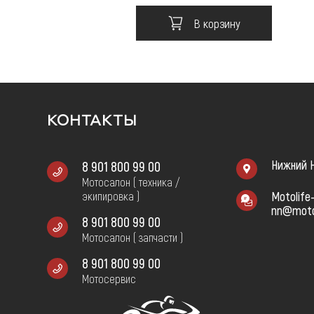
В корзину
КОНТАКТЫ
8 901 800 99 00
Нижний Н
Мотосалон ( техника /
экипировка )
Motolife
nn@motol
8 901 800 99 00
Мотосалон ( запчасти )
8 901 800 99 00
Мотосервис