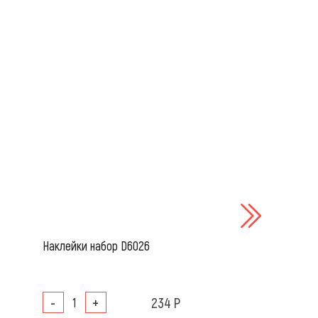
Наклейки набор D6026
Наклейка (6х15) Fis
(пластик, скотч)
-
+
234 Р
-
+