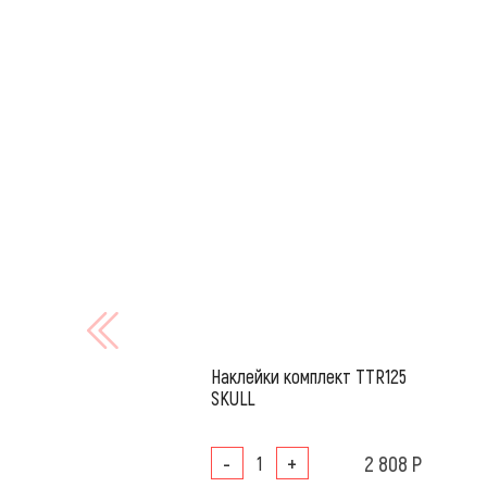
Наклейки комплект TTR125
SKULL
-
+
2 808 Р