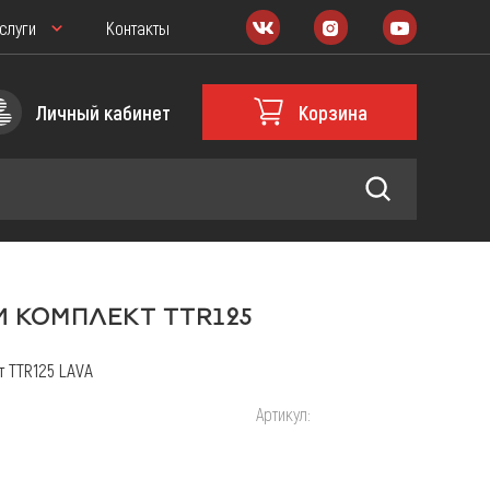
слуги
Контакты
Личный кабинет
Корзина
 КОМПЛЕКТ TTR125
Масла и мотохимия
 TTR125 LAVA
РАСХОДНИКИ
Артикул:
овщика
Запчасти для Питбайка