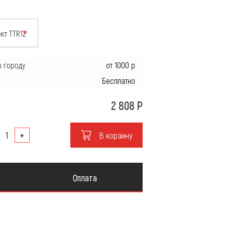
ие
о городу
от 1000 р
Бесплатно
2 808
Р
+
В корзину
Оплата