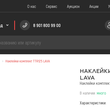
О нас
Сервис
Аукцион
Акции
У
8 901 800 99 00
Наклейки комплект TTR125 LAVA
ПЧАСТИ
НАКЛЕЙКИ
сти для саней
Запчасти для Скутера
LAVA
Наклейки комплект
сти для Мотоцикла
Запчасти для Снегохода
В наличии:
много
сти для водно-моторной техники
Запчасти для Мотобуксир
Характеристики:
Запчасти для Мопеда