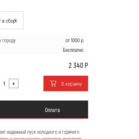
ие
о городу
от 1000 р
Бесплатно
2 340
Р
+
В корзину
Оплата
вает надежный пуск холодного и горячего
твии с техническими условиями двигателя.