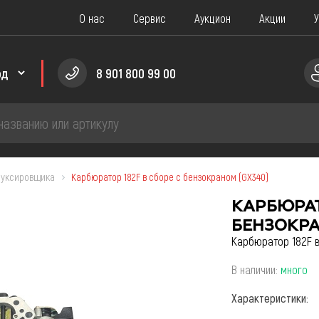
О нас
Сервис
Аукцион
Акции
У
8 901 800 99 00
буксировщика
Карбюратор 182F в сборе с бензокраном (GX340)
ПЧАСТИ
КАРБЮРАТ
сти для саней
Запчасти для Скутера
БЕНЗОКРА
Карбюратор 182F в
сти для Мотоцикла
Запчасти для Снегохода
В наличии:
много
сти для водно-моторной техники
Запчасти для Мотобуксир
Характеристики:
Запчасти для Мопеда