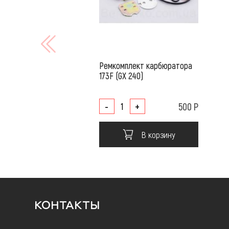
Ремкомплект карбюратора
173F (GX 240)
-
+
500 Р
В корзину
КОНТАКТЫ