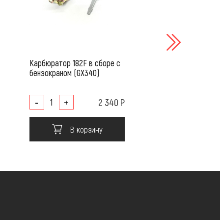
Карбюратор 182F в сборе с
Карбюратор 173F в 
бензокраном (GX340)
бензокраном (GX240
-
+
2 340 Р
-
+
В корзину
В корз