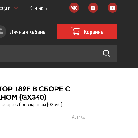
слуги
Контакты
Личный кабинет
Корзина
ОР 182F В СБОРЕ С
Масла и мотохимия
НОМ (GX340)
 сборе с бензокраном (GX340)
РАСХОДНИКИ
Артикул:
овщика
Запчасти для Питбайка