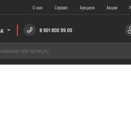
О нас
Сервис
Аукцион
Акции
У
8 901 800 99 00
ПЧАСТИ
сти для саней
Запчасти для Скутера
сти для Мотоцикла
Запчасти для Снегохода
сти для водно-моторной техники
Запчасти для Мотобуксир
Запчасти для Мопеда