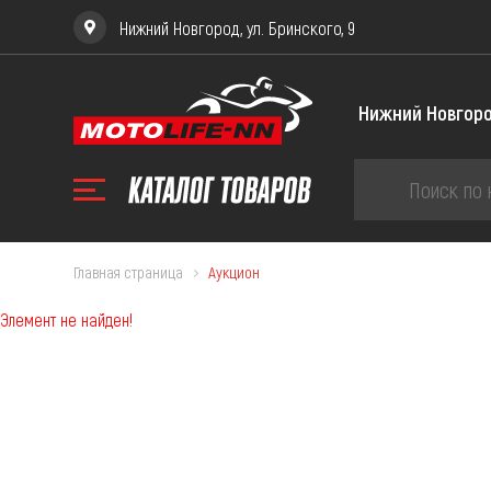
Нижний Новгород, ул. Бринского, 9
ЗА
Главная страница
Аукцион
Элемент не найден!
Запча
Запча
Запча
234