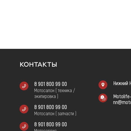
Запча
КОНТАКТЫ
8 901 800 99 00
Нижний Н
Мотосалон ( техника /
экипировка )
Motolife
nn@motol
8 901 800 99 00
Мотосалон ( запчасти )
8 901 800 99 00
Мотосервис