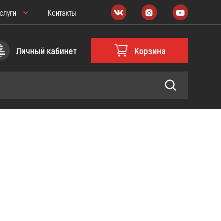
слуги
Контакты
Личный кабинет
Корзина
Масла и мотохимия
РАСХОДНИКИ
овщика
Запчасти для Питбайка